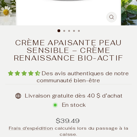
FERMER
(ESC)
CRÈME APAISANTE PEAU
SENSIBLE – CRÈME
RENAISSANCE BIO-ACTIF
Des avis authentiques de notre
communauté bien-être
Livraison gratuite dès 40 $ d’achat
En stock
Prix
$39.49
régulier
Frais d'expédition
calculés lors du passage à la
caisse.