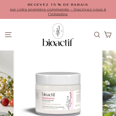
Passer
RECEVEZ 15 % DE RABAIS
au
Diaporama
$
sur votre première commande – Inscrivez-vous à
Pause
contenu
l’infolettre
NAVIGATION
RECH
P